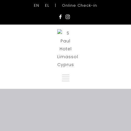
EN
EL
|
Online Check-in