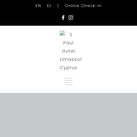
EN
EL
|
Online Check-in